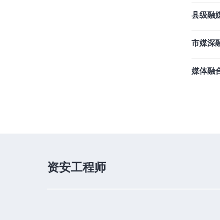
县级融
市媒深
媒体融
资安工程师