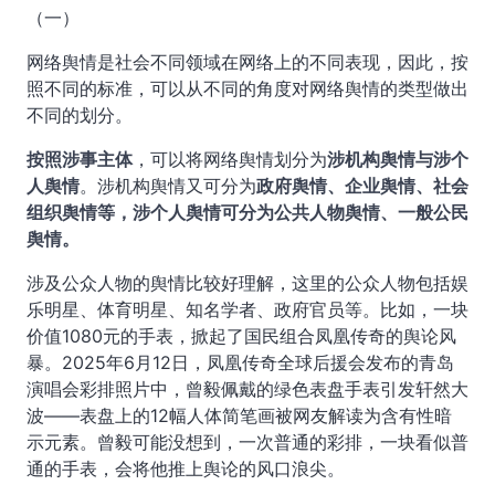
（一）
网络舆情是社会不同领域在网络上的不同表现，因此，按
照不同的标准，可以从不同的角度对网络舆情的类型做出
不同的划分。
按照涉事主体
，可以将网络舆情划分为
涉机构舆情与涉个
人舆情
。涉机构舆情又可分为
政府舆情、企业舆情、社会
组织舆情等，涉个人舆情可分为公共人物舆情、一般公民
舆情。
涉及公众人物的舆情比较好理解，这里的公众人物包括娱
乐明星、体育明星、知名学者、政府官员等。比如，一块
价值1080元的手表，掀起了国民组合凤凰传奇的舆论风
暴。2025年6月12日，凤凰传奇全球后援会发布的青岛
演唱会彩排照片中，曾毅佩戴的绿色表盘手表引发轩然大
波——表盘上的12幅人体简笔画被网友解读为含有性暗
示元素。曾毅可能没想到，一次普通的彩排，一块看似普
通的手表，会将他推上舆论的风口浪尖。