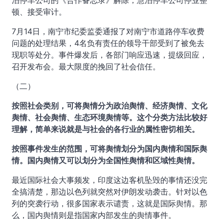
泊停车公司的《合作备忘录》解除；慧泊停车公司停业整
顿、接受审计。
7月14日，南宁市纪委监委通报了对南宁市道路停车收费
问题的处理结果，4名负有责任的领导干部受到了被免去
现职等处分。事件爆发后，各部门响应迅速，提级回应，
召开发布会。最大限度的挽回了社会信任。
（二）
按照社会类别，可将舆情分为政治舆情、经济舆情、文化
舆情、社会舆情、生态环境舆情等。这个分类方法比较好
理解，简单来说就是与社会的各行业的属性密切相关。
按照事件发生的范围，可将舆情划分为国内舆情和国际舆
情。国内舆情又可以划分为全国性舆情和区域性舆情。
最近国际社会大事频发，印度这边客机坠毁的事情还没完
全搞清楚，那边以色列就突然对伊朗发动袭击。针对以色
列的突袭行动，很多国家表示谴责，这就是国际舆情。那
么，国内舆情则是指国家内部发生的舆情事件。