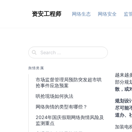
Skip
to
资安工程师
网络生态
网络安全
监
content
舆情类属
越来越
市场监督管理局预防突发超市哄
部分规
抢事件应急预案
散，或
哄抢现场如何执法
规划设
网络舆情的类型有哪些？
尽可能
道办、
2024年国庆假期网络舆情风险及
监测重点
加装电