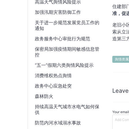
高温天气舆情风险提示
住建部
加强汛期灾害防御工作
准，促
关于进一步规范发展党员工作的
老旧小
通知
索从立
政务服务中心审批行为规范
造第三
保密局加强疫情期间敏感信息管
控
舆情类属
“五一”假期六类舆情风险提示
消费维权热点舆情
政务中心应急处突
Leave
森林防火
持续高温天气城市水电气如何保
供
Your email
防范内河水域溺水事故