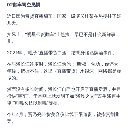
02翻车司空见惯
近日因为带货直播翻车，国家一级演员杜某在热搜挂了好
几天。
实际上，“明星带货翻车”上热搜，早已不是什么新鲜事
儿。
2021年，“嘎子”直播带货白酒，结果身陷贴牌酒事件。
在与潘长江连麦时，潘长江劝他：“听叔一句劝，你还太
年轻，把握不住，这里（直播带货）水很深，网络都是虚
拟的。”
然而没有多长时间，潘长江自己也开启了直播卖酒，并且
很快“翻车”。于是网上就发明了如“潘嘎之交”“既生潘何生
嘎”“师嘎长技以制嘎”等梗。
今年4月，贾乃亮带货美容仪比线下渠道贵，被指责割韭
菜。