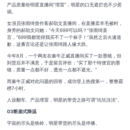
产品质量给明星直播间“埋雷”，明星的口无遮拦也不少惹
祸。
女演员张雨绮曾作客郝劭文直播间，在直播卖羊毛被时，
身旁的郝劭文问她：“今天699可以吗？”张雨绮直
言，“699我都觉得我买不了一个袜子！”虽然之后火速道
歉，这番言论还是让张雨绮路人缘大跌。
今年8月，一个网友在秦牛正威直播间买了一款墨镜，但
到货后并不满意，于是留言评价：“买了那个特便宜的墨
镜，质量一点都不好，透光一点都不遮光。”
而秦牛正威对此问题的回答，成功登上热搜第一，整整霸
榜7小时。
人设翻车、产品埋雷，明星的带货之路可谓“坑坑洼洼”。
03断崖式降温
宇宙的尽头是铁岭，明星带货的尽头是停播。