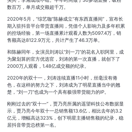
头兵，李湘成绩不错。半年时间做了30多场直播，吸粉
数百万，单月成交额超千万。
2020年5月，“综艺咖”陈赫成立“有东西直播间”，宣布长
期入驻抖音平台带货直播间，凭借个人影响力及多年积累
的控场经验，第一场直播累计观看人数为5097.4万，销
售额高达8122.9万元，共计产生了46.3万单。
和陈赫同年，女演员刘涛以“刘一刀”的花名入职阿里，成
为聚划算的官方优选官，刘涛的第一次直播，就创下了
2000万人观看，1.48亿成交额的纪录。
2020年的双十一，刘涛连续直播11小时，丝毫没有倦
色，在这样的努力之下，刘涛成为了明星直播当中的翘
楚，“刘一刀”也成为一个具有极强带货能力的IP。
刚刚过去的“双十一”，贾乃亮所属的遥望科技公布数据显
示，贾乃亮今年双十一总销售额13.6亿，相比去年的3.2
亿元，增幅高达323%，创下明星主播销售额的纪录，稳
居抖音带货总榜第一名。