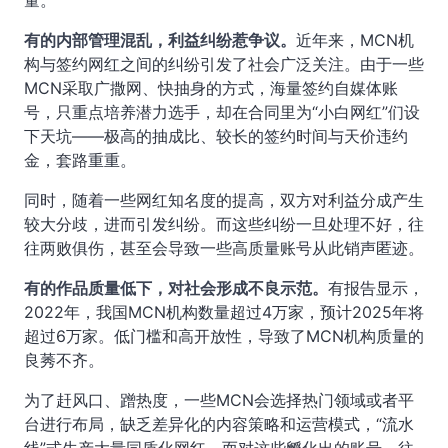
量。
有的内部管理混乱，利益纠纷惹争议。
近年来，MCN机
构与签约网红之间的纠纷引发了社会广泛关注。由于一些
MCN采取广撒网、快抽身的方式，海量签约自媒体账
号，只重点培养潜力选手，却在合同里为“小白网红”们设
下天坑——极高的抽成比、较长的签约时间与天价违约
金，套路重重。
同时，随着一些网红知名度的提高，双方对利益分成产生
较大分歧，进而引发纠纷。而这些纠纷一旦处理不好，往
往两败俱伤，甚至会导致一些高质量账号从此销声匿迹。
有的作品质量低下，对社会形成不良示范。
有报告显示，
2022年，我国MCN机构数量超过4万家，预计2025年将
超过6万家。低门槛和高开放性，导致了MCN机构质量的
良莠不齐。
为了赶风口、蹭热度，一些MCN会选择热门领域或者平
台进行布局，缺乏差异化的内容策略和运营模式，“流水