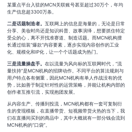
某重点平台入驻的MCN关联账号甚至超过30万个，年均
生产信息超3300万条。
二是话题制造者。
互联网上的信息是海量的，无论是日常
分享、美妆时尚还是知识科普、故事演绎，想要抓住特定
受众的心，离不开找准赛道、制造话题。而MCN机构擅
长通过组装“爆款”内容要素，逐步实现内容创作的工业
化、规模化和IP化，让一个个话题成为热门。
三是流量操盘手。
在以流量为风向标的互联网时代，“流
量扶持”是MCN机构的招牌动作。不同平台的算法规则与
用户特点各有侧重，因此MCN机构有单人作战没有的优
势，比如善于制定针对性的运营策略，并能让机构内部的
创作者互推引流，实现抱团发展。
从内容生产、传播到投流，MCN机构都有一套可复制衍
生的变现模板，在直播带货、短视频带货火热的当下，我
们在直播间买到的商品中，其中大概就有一部分钱会流到
MCN机构的“口袋”。