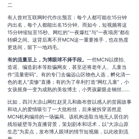
二
有人曾对互联网时代作出预言：每个人都可能在15分钟
内出名，每个人都能出名15分钟。而如今，短视频将这
15分钟缩短至15秒。网红的“一夜爆红”与“一夜塌房”都在
转瞬之间。这背后离不开MCN这一重要推手，也在热度
更迭间，留下一地鸡毛。
有的流量至上，为博眼球不择手段。
一些MCN以摆拍、
造谣、编造剧本等欺骗网友，甚至还将老年人、儿童当
作“流量密码”。有的专门去偏远山区物色人选，孵化清一
色的老人“卖惨”直播；有的为了牟利打造“网红儿童”，小
女孩摇身一变为成熟的美妆博主，小男孩蒙眼走钢丝……
比如，四川大凉山网红赵灵儿和曲布曾以感人的贫困故事
和动人的爱情吸引了一大批粉丝，后来被拆穿居然是
MCN机构编排的一场骗局。该机构选取当地无人居住的
残垣破壁等为直播背景，策划剧本和话术，以“大凉山原
生态”为卖点，发布博人眼球的情节短视频，以此收割流