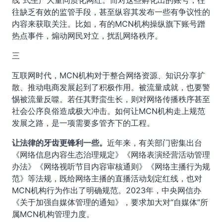
线”式生产大量同质化网红。而对这些孵化出的账号，往
往缺乏有效的监管手段，甚至纵容其发布一些有争议性的
内容来获取关注。比如，有的MCN机构操纵旗下账号蹭
热点事件，煽动网民对立，扰乱网络秩序。
三
互联网时代，MCN机构对于整合网络资源、知识分享扩
散、推动电商发展起到了积极作用。被流量成就，也要警
惕被流量反噬。若任其野蛮生长，则对网络传播秩序甚至
社会公序良俗造成极大冲击。如何让MCN机构走上规范
发展之路，是一项需要多管齐下的工程。
让法律的牙齿更锋利一些。
近年来，有关部门密集出台
《网络信息内容生态治理规定》《网络表演经营活动管理
办法》《网络视听节目内容审核通则》《网络主播行为规
范》等法规，既给网络主播的直播活动划定红线，也对
MCN机构行为作出了明确规范。2023年，中央网信办
《关于加强自媒体管理的通知》，要求加大对“自媒体”所
属MCN机构管理力度。