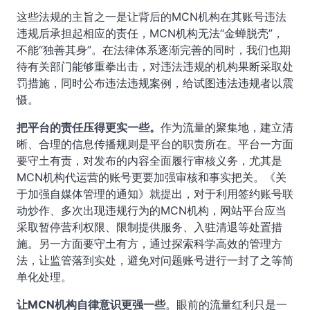
这些法规的主旨之一是让背后的MCN机构在其账号违法
违规后承担起相应的责任，MCN机构无法“金蝉脱壳”，
不能“独善其身”。在法律体系逐渐完善的同时，我们也期
待有关部门能够重拳出击，对违法违规的机构果断采取处
罚措施，同时公布违法违规案例，给试图违法违规者以震
慑。
把平台的责任压得更实一些。
作为流量的聚集地，建立清
晰、合理的信息传播规则是平台的职责所在。平台一方面
要守土有责，对发布的内容全面履行审核义务，尤其是
MCN机构代运营的账号更要加强审核和事实把关。《关
于加强自媒体管理的通知》就提出，对于利用签约账号联
动炒作、多次出现违规行为的MCN机构，网站平台应当
采取暂停营利权限、限制提供服务、入驻清退等处置措
施。另一方面要守土有方，通过探索科学高效的管理方
法，让监管落到实处，避免对问题账号进行一封了之等简
单化处理。
让MCN机构自律意识更强一些
。眼前的流量红利只是一