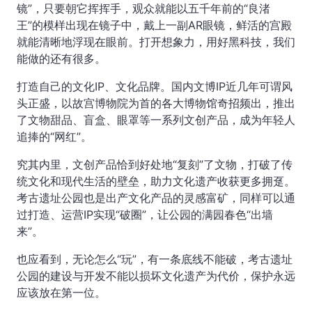
镜”，只要朝它挥挥手，观众就能以五千年前的“良渚
王”的模样出现在镜子中，戴上一副AR眼镜，鲜活的宫殿
就能清晰地浮现在眼前。打开想象力，用好黑科技，我们
能做的还有很多。
打造自己的文化IP、文化品牌。国内文博IP近几年可谓风
头正盛，以故宫博物院为首的各大博物馆奇招频出，推出
了文物甜品、盲盒、眼罩等一系列文创产品，成为年轻人
追捧的“网红”。
究其内里，文创产品恰到好处地“复刻”了文物，打破了传
统文化和现代生活的壁垒，助力文化遗产收获更多拥趸。
考古遗址公园也是出产文化产品的灵感富矿，同样可以通
过打造、运营IP实现“破圈”，让公园的满园春色“出墙
来”。
也应看到，无论怎么“玩”，有一条底线不能破，考古遗址
公园的建设与开发不能以损坏文化遗产为代价，保护永远
应该放在第一位。