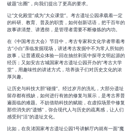
破题“出圈”，向我们提出了更高的要求。
让“文化殿堂”成为“大众课堂”。考古遗址公园承载着一定
的科研、教育、普及的职责，如何创新话语，把千百年的
故事讲清楚、讲透彻，是管理者需要不断修炼的内功。
在《中国考古大会》节目中，考古专家和文化学者带着考
古“小白”亲临发掘现场，讲述考古发掘中不为常人所知的
故事，让普通观众体验一回在抽丝剥茧中探寻文明起源的
经历；又如安吉古城国家考古遗址公园开办的“考古大学
堂”，用趣味性的讲述方式，培养孩子们对历史文化的浓
厚兴趣。
让历史与科技大胆“碰撞”。经过岁月的洗礼，大部分遗址
留存都有残缺，如何进行有效的修复与展示，是考古界普
遍面临的难题。不妨借助科技的赋能，在虚拟场景中修复
那些消失的“遗憾”，弥合现代人与历史的疏离感，让人们
感受到“活”的遗址文化。
比如，在良渚国家考古遗址公园1号讲解厅内就有一面“魔