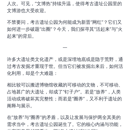
人次。可见，“文博热”持续升温，使得考古遗址公园里的
文博游也大受欢迎。
不禁要问，考古遗址公园为何能成为新晋“网红”？它们又
如何进一步破题“出圈”？今天，我们探寻其“活起来”与“火
起来”的背后。
一
许多大遗址类文化遗产，或是深埋地底或是隐于荒野，通
过考古发掘才重现于世。但当它们被发掘出来后，如何活
化利用，却是个大难题：
相比较可以搬进博物馆收藏的可移动的文物，不可移动、
占地甚广的大遗址，却成了“钉子户”。若是“放养”，人类
活动或将破坏其完整性；而若是“圈养”，又不利于遗址的
阐释与展示。
在“放养”与“圈养”的矛盾，以及让发展与保护两全其美的
需求当中，考古遗址公园诞生了。它的核心内涵与功能，