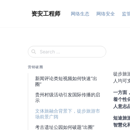
Skip
to
资安工程师
网络生态
网络安全
监
content
营销破圈
徒步旅
新闻评论类短视频如何快速“出
人均可
圈”
一方面
贵州村级活动引发国际传播的启
着个性
示
人意志
​文体旅融合背景下，徒步旅游市
场前景广阔
短途旅
智慧化
考古遗址公园如何破题“出圈”