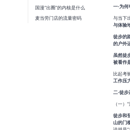
一·为
国漫“出圈”的内核是什么
麦当劳门店的流量密码
与当下
与体验
徒步的
的户外
虽然徒
被看作
比起考
工作压
二·徒
（一）
徒步和
山的门
说就是