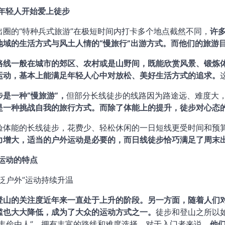
何年轻人开始爱上徒步
出圈的“特种兵式旅游”在极短时间内打卡多个地点截然不同，
许
地域的生活方式与风土人情的“慢旅行”出游方式。而他们的旅游
路线一般在城市的郊区、农村或是山野间，既能欣赏风景、锻炼
运动，基本上能满足年轻人心中对放松、美好生活方式的追求。
步是一种“慢旅游”，
但部分长线徒步的线路因为路途远、难度大
是一种挑战自我的旅行方式。而除了体能上的提升，徒步对心态
验体能的长线徒步，花费少、轻松休闲的一日短线更受时间和预
力增大，适当的户外运动是必要的，而日线徒步恰巧满足了周末
步运动的特点
“泛户外”运动持续升温
登山的关注度近年来一直处于上升的阶段。另一方面，随着人们
槛也大大降低，成为了大众的运动方式之一。
徒步和登山之所以
“丰俭由人”，拥有丰富的路线和难度选择。对于入门者来说，
他