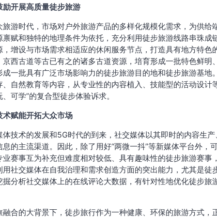
鼓励开展高质量徒步旅游
众旅游时代，市场对户外旅游产品的多样化规模化需求，为供给
源禀赋和独特的地理条件为依托，充分利用徒步旅游线路串珠成链
源，增设与市场需求相适应的休闲服务节点，打造具有地方特色
、京西古道等古已有之的诸多古道资源，培育形成一批特色鲜明
形成一批具有广泛市场影响力的徒步旅游目的地和徒步旅游基地
存、自然教育等内容，从专业性的内容植入、技能型的活动设计
玩、可学”的复合型徒步体验诉求。
技术赋能开拓大众市场
媒体技术的发展和5G时代的到来，社交媒体以其即时的内容生
信息的主流渠道。因此，除了用好“两微一抖”等新媒体平台外，
专业赛事互为补充但难度相对较低、具有趣味性的徒步旅游赛事
利用社交媒体在自我治理和需求创造方面的突出能力，尤其是徒
挖掘分析社交媒体上的在线评论大数据，有针对性地优化徒步旅
旅融合的大背景下，徒步旅行作为一种健康、环保的旅游方式，