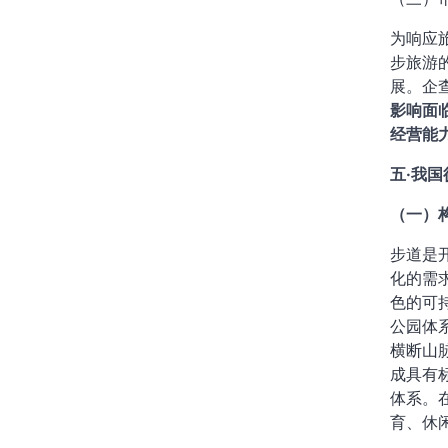
为响应
步旅游
展。企
影响面
经营能
五·我
（一）
步道是
化的需
色的可
公园体
横断山
成具有
体系。
育、休