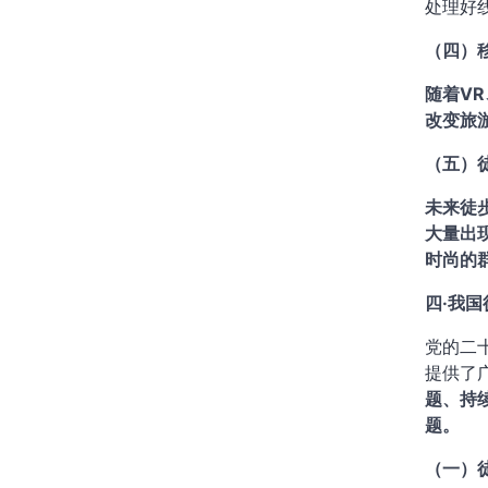
处理好
（四）
随着V
改变旅
（五）
未来徒
大量出
时尚的
四·我
党的二
提供了
题、持
题。
（一）