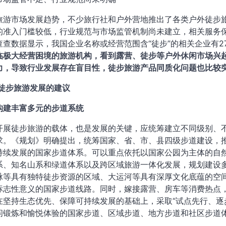
旅游市场发展趋势，不少旅行社和户外营地推出了各类户外徒步
的准入门槛较低，行业规范与市场监管机制尚未建立，相关服务
查查数据显示，我国企业名称或经营范围含“徒步”的相关企业有27
临极大经营困境的旅游机构，看到露营、徒步等户外休闲市场兴
力，导致行业发展存在盲目性，徒步旅游产品同质化问题也比较
国徒步旅游发展的建议
构建丰富多元的步道系统
开展徒步旅游的载体，也是发展的关键，应统筹建立不同级别、
求。《规划》明确提出，统筹国家、省、市、县四级步道建设，
持续发展的国家步道体系。可以重点依托以国家公园为主体的自
系、知名山系和绿道体系以及跨区域旅游一体化发展，规划建设
脉等具有独特徒步资源的区域、大运河等具有深厚文化底蕴的空
标志性意义的国家步道线路。同时，嫁接露营、房车等消费热点，
在坚持生态优先、保障可持续发展的基础上，采取“试点先行、逐
闲锻炼和愉悦体验的国家步道、区域步道、地方步道和社区步道