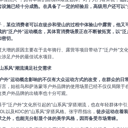
套设施已经十分成熟。在具备了一定的经验后，高级用户还可以“
子，
某位消费者可以在徒步和登山的过程中体验山中露营，他又
成的“泛户外”运动概念，其体育消费场景正在不断被拓宽，以“
加密切。
度大增的原因主要在于去年骑行、露营等项目带动了“泛户外”文
众涉足户外的最佳试水项目。
“山系风”潮流满足社交需求
泛户外”运动概念影响的不仅有大众运动方式的改变，在群众的日
所言，始祖鸟和萨洛蒙等户外品牌的使用场景已经不仅仅局限于
这类户外品牌的出镜率也十分可观。
基于“泛户外”文化所引起的“山系风”穿搭潮流，也在年轻群体中
OL以及KOC的“山系风”穿搭风格。张宇昂指出，
徒步运动在着
求之外，也能充分彰显个体的美学风格，因而备受市场青睐。