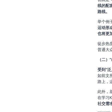
线的配
路线。
举个例
运动形
也将更
徒步热
普通大
（二）
受到“
如前文
路上，
此外，
在学习K
社交需