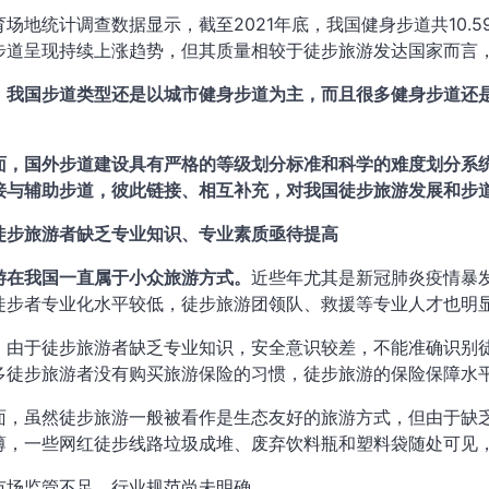
场地统计调查数据显示，截至2021年底，我国健身步道共10.5
步道呈现持续上涨趋势，但其质量相较于徒步旅游发达国家而言
，我国步道类型还是以城市健身步道为主，而且很多健身步道还
；
面，国外步道建设具有严格的等级划分标准和科学的难度划分系
接与辅助步道，彼此链接、相互补充，对我国徒步旅游发展和步
徒步旅游者缺乏专业知识、专业素质亟待提高
游在我国一直属于小众旅游方式。
近些年尤其是新冠肺炎疫情暴
徒步者专业化水平较低，徒步旅游团领队、救援等专业人才也明
，由于徒步旅游者缺乏专业知识，安全意识较差，不能准确识别
多徒步旅游者没有购买旅游保险的习惯，徒步旅游的保险保障水
面，虽然徒步旅游一般被看作是生态友好的旅游方式，但由于缺
薄，一些网红徒步线路垃圾成堆、废弃饮料瓶和塑料袋随处可见
市场监管不足、行业规范尚未明确