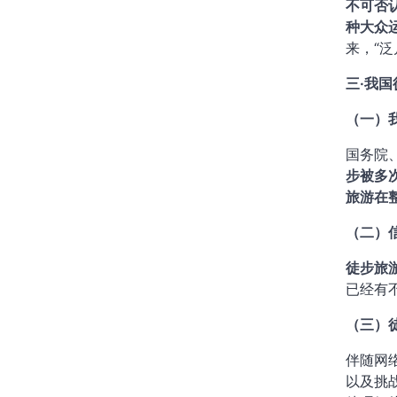
不可否
种大众
来，“
三·我
（一）
国务院
步被多
旅游在
（二）
徒步旅
已经有
（三）
伴随网
以及挑