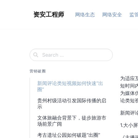
Skip
to
资安工程师
网络生态
网络安全
监
content
营销破圈
为适应
新闻评论类短视频如何快速“出
短时间
圈”
为媒体
贵州村级活动引发国际传播的启
论类短
示
新闻评
​文体旅融合背景下，徒步旅游市
场前景广阔
1.大小
考古遗址公园如何破题“出圈”
《主播