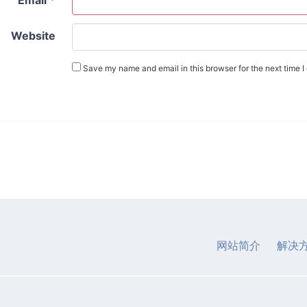
Email
*
Website
Save my name and email in this browser for the next time 
网站简介
解决