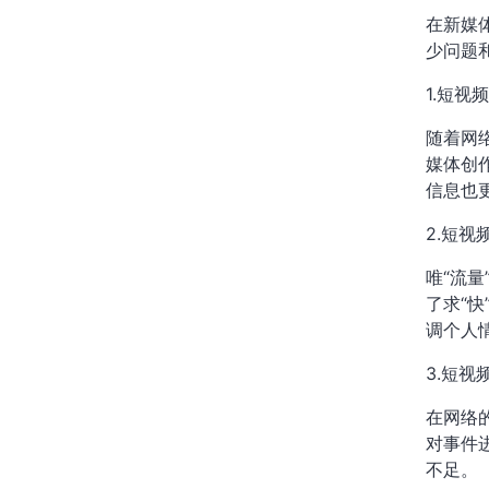
在新媒
少问题
1.短视
随着网
媒体创
信息也
2.短
唯“流
了求“
调个人
3.短
在网络
对事件
不足。