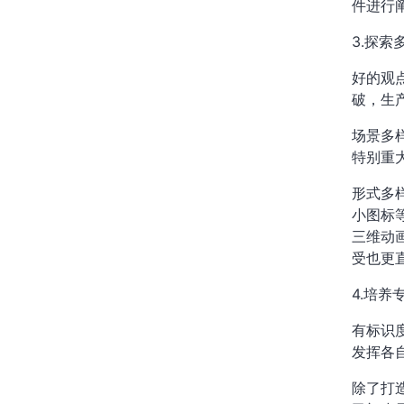
件进行
3.探
好的观
破，生
场景多
特别重
形式多
小图标
三维动
受也更
4.培养
有标识
发挥各
除了打