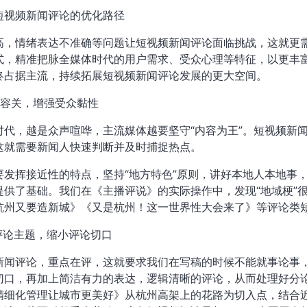
短视频新闻评论的优化路径
高，情绪表达不准确等问题让短视频新闻评论面临挑战，这就更
式，精准把脉全媒体时代的用户需求、受众心理等特征，以更丰
终占据主流，持续拓展短视频新闻评论发展的更大空间。
内容关，增强受众黏性
时代，越是众声喧哗，主流媒体越要坚守“内容为王”。短视频新
这就需要新闻人快速判断并及时捕捉热点。
要发挥接近性的特点，坚持“地方特色”原则，讲好本地人本地事
提供了基础。我们在《主播评说》的实际操作中，发现“地域梗”
杭州又要造新城》《又是杭州！这一世界性大会来了》等评论类
化评论主题，缩小评论切口
新闻评论，重点在评，这就要求我们在写稿的时候不能就事论事，
切口，再加上简洁有力的表达，逻辑清晰的评论，从而处理好分
精细化管理让城市更美好》从杭州高架上的花路为切入点，结合近