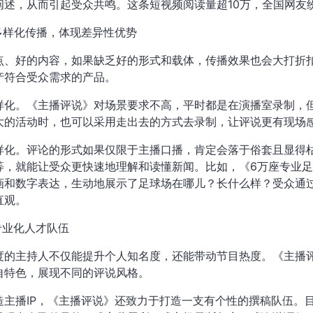
阐述，从而引起受众共鸣。这条短视频阅读量超10万，全国网友
索多样化传播，体现差异性优势
点、好的内容，如果缺乏好的形式和载体，传播效果也会大打折
产符合受众需求的产品。
样化。《主播评说》对场景要求不高，平时都是在演播室录制，
大的活动时，也可以采用走出去的方式去录制，让评说更有现场
样化。评论的形式如果仅限于主播口播，肯定会落于俗套且显得
等，就能让受众更快速地理解和读懂新闻。比如，《6万座专业
画和数字表达，生动地展示了足球场在哪儿？长什么样？受众通
直观。
专业化人才队伍
度的主持人不仅能提升个人知名度，还能带动节目热度。《主播
自特色，展现不同的评说风格。
造主播IP，《主播评说》还致力于打造一支有个性的撰稿队伍。