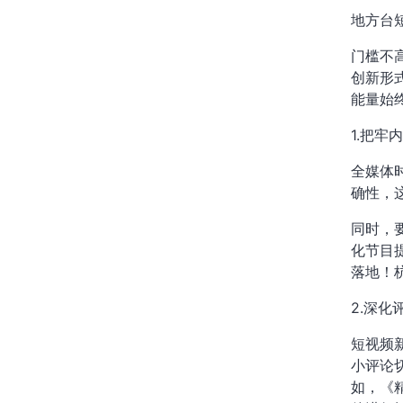
地方台
门槛不
创新形
能量始
1.把牢
全媒体
确性，
同时，
化节目
落地！
2.深
短视频
小评论
如，《