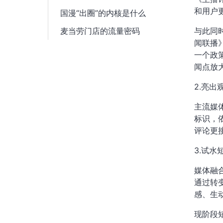
和用户
国漫“出圈”的内核是什么
麦当劳门店的流量密码
与此同
闻联播
一个政
闻点放
2.亮
主流媒
标识，
评论更
3.试
媒体融
通过转
感、生
现阶段