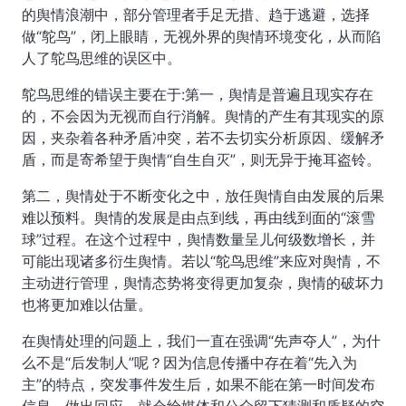
的舆情浪潮中，部分管理者手足无措、趋于逃避，选择
做“鸵鸟”，闭上眼睛，无视外界的舆情环境变化，从而陷
人了鸵鸟思维的误区中。
鸵鸟思维的错误主要在于:第一，舆情是普遍且现实存在
的，不会因为无视而自行消解。舆情的产生有其现实的原
因，夹杂着各种矛盾冲突，若不去切实分析原因、缓解矛
盾，而是寄希望于舆情“自生自灭”，则无异于掩耳盗铃。
第二，舆情处于不断变化之中，放任舆情自由发展的后果
难以预料。舆情的发展是由点到线，再由线到面的“滚雪
球”过程。在这个过程中，舆情数量呈儿何级数增长，并
可能出现诸多衍生舆情。若以“鸵鸟思维”来应对舆情，不
主动进行管理，舆情态势将变得更加复杂，舆情的破坏力
也将更加难以估量。
在舆情处理的问题上，我们一直在强调“先声夺人”，为什
么不是“后发制人”呢？因为信息传播中存在着“先入为
主”的特点，突发事件发生后，如果不能在第一时间发布