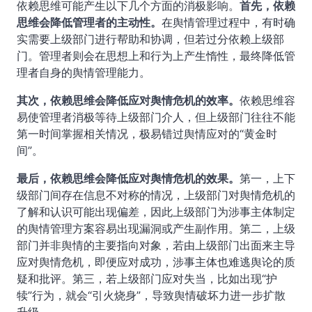
依赖思维可能产生以下几个方面的消极影响。
首先，依赖
思维会降低管理者的主动性。
在舆情管理过程中，有时确
实需要上级部门进行帮助和协调，但若过分依赖上级部
门。管理者则会在思想上和行为上产生惰性，最终降低管
理者自身的舆情管理能力。
其次，依赖思维会降低应对舆情危机的效率。
依赖思维容
易使管理者消极等待上级部门介人，但上级部门往往不能
第一时间掌握相关情况，极易错过舆情应对的“黄金时
间”。
最后，依赖思维会降低应对舆情危机的效果。
第一，上下
级部门间存在信息不对称的情况，上级部门对舆情危机的
了解和认识可能出现偏差，因此上级部门为涉事主体制定
的舆情管理方案容易出现漏洞或产生副作用。第二，上级
部门并非舆情的主要指向对象，若由上级部门出面来主导
应对舆情危机，即便应对成功，涉事主体也难逃舆论的质
疑和批评。第三，若上级部门应对失当，比如出现“护
犊”行为，就会“引火烧身”，导致舆情破坏力进一步扩散