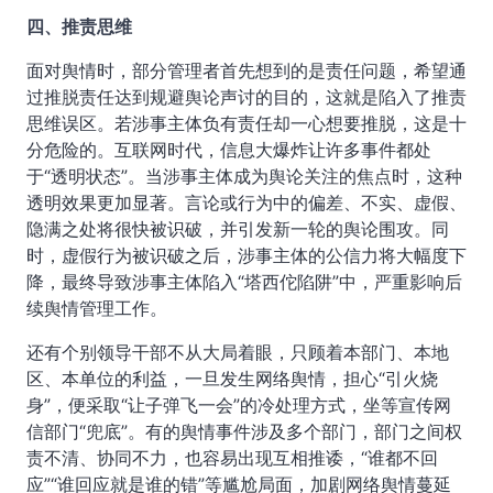
四、推责思维
面对舆情时，部分管理者首先想到的是责任问题，希望通
过推脱责任达到规避舆论声讨的目的，这就是陷入了推责
思维误区。若涉事主体负有责任却一心想要推脱，这是十
分危险的。互联网时代，信息大爆炸让许多事件都处
于“透明状态”。当涉事主体成为舆论关注的焦点时，这种
透明效果更加显著。言论或行为中的偏差、不实、虚假、
隐满之处将很快被识破，并引发新一轮的舆论围攻。同
时，虚假行为被识破之后，涉事主体的公信力将大幅度下
降，最终导致涉事主体陷入“塔西佗陷阱”中，严重影响后
续舆情管理工作。
还有个别领导干部不从大局着眼，只顾着本部门、本地
区、本单位的利益，一旦发生网络舆情，担心“引火烧
身”，便采取“让子弹飞一会”的冷处理方式，坐等宣传网
信部门“兜底”。有的舆情事件涉及多个部门，部门之间权
责不清、协同不力，也容易出现互相推诿，“谁都不回
应”“谁回应就是谁的错”等尴尬局面，加剧网络舆情蔓延