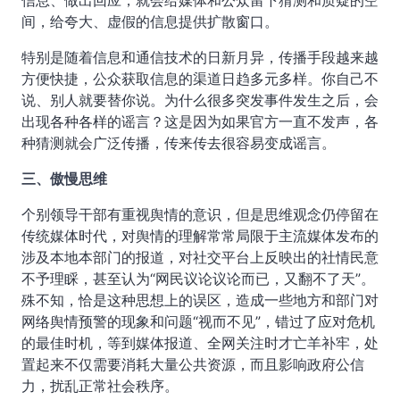
信息、做出回应，就会给媒体和公众留下猜测和质疑的空
间，给夸大、虚假的信息提供扩散窗口。
特别是随着信息和通信技术的日新月异，传播手段越来越
方便快捷，公众获取信息的渠道日趋多元多样。你自己不
说、别人就要替你说。为什么很多突发事件发生之后，会
出现各种各样的谣言？这是因为如果官方一直不发声，各
种猜测就会广泛传播，传来传去很容易变成谣言。
三、傲慢思维
个别领导干部有重视舆情的意识，但是思维观念仍停留在
传统媒体时代，对舆情的理解常常局限于主流媒体发布的
涉及本地本部门的报道，对社交平台上反映出的社情民意
不予理睬，甚至认为“网民议论议论而已，又翻不了天”。
殊不知，恰是这种思想上的误区，造成一些地方和部门对
网络舆情预警的现象和问题“视而不见”，错过了应对危机
的最佳时机，等到媒体报道、全网关注时才亡羊补牢，处
置起来不仅需要消耗大量公共资源，而且影响政府公信
力，扰乱正常社会秩序。