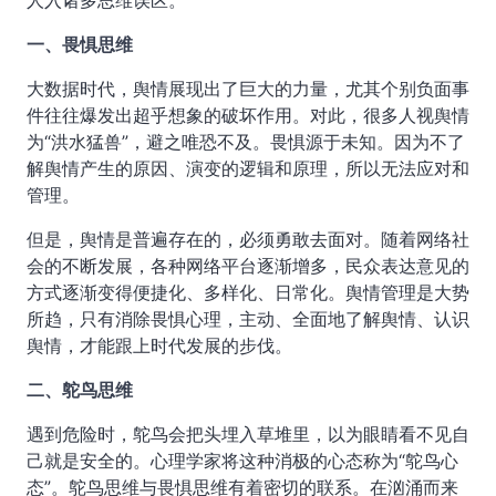
人入诸多思维误区。
一、畏惧思维
大数据时代，舆情展现出了巨大的力量，尤其个别负面事
件往往爆发出超乎想象的破坏作用。对此，很多人视舆情
为“洪水猛兽”，避之唯恐不及。畏惧源于未知。因为不了
解舆情产生的原因、演变的逻辑和原理，所以无法应对和
管理。
但是，舆情是普遍存在的，必须勇敢去面对。随着网络社
会的不断发展，各种网络平台逐渐增多，民众表达意见的
方式逐渐变得便捷化、多样化、日常化。舆情管理是大势
所趋，只有消除畏惧心理，主动、全面地了解舆情、认识
舆情，才能跟上时代发展的步伐。
二、鸵鸟思维
遇到危险时，鸵鸟会把头埋入草堆里，以为眼睛看不见自
己就是安全的。心理学家将这种消极的心态称为“鸵鸟心
态”。鸵鸟思维与畏惧思维有着密切的联系。在汹涌而来