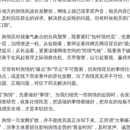
多地方的舆情风波在发酵前，网络上就已现零星声音，相关内容
，及时回应群众的诉求、解决群众反映的问题。但有时候相关部
口期”。
。
舆情应对就像气象台的台风预警，既要紧盯“短时强对流”，也要
一层，治理便进一程。从短期看，要辩证看待网言网语背后的“观
警提示；从长远看，更要读懂网络空间的“民情气候”，既要善于
要善于在风起青萍之际洞察先机、尽早预警，以引起重视、赢得
。
尽管有时舆情的“爆点”和“节点”不可预测，但舆情背后的事情
痛点，或是线下突发事件的异化发酵。出了舆情其实并不可怕，
问题、正视问题，对症下药去解决问题。
置“舆情”，先要做好“事情”。当我们细究一些舆情的起因时，会
调查研究，收集社情民意，把该做的事情都做好，把存在的短板
福感安全感，才是本职担当。
。
舆情一旦发酵扩散，并不能使其真正冷却下来。正所谓“大事瞒
了，涉事主体要抓住影响舆情走势的“黄金时间”，及时发声、诚