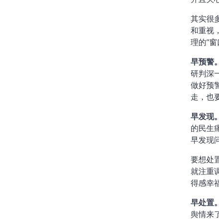
其实很
和重视
理的“窗
早预警
研判深
做好预
走，也
早发现
的民生
早发现
要想处
就注重
得感幸
早处置
舆情来