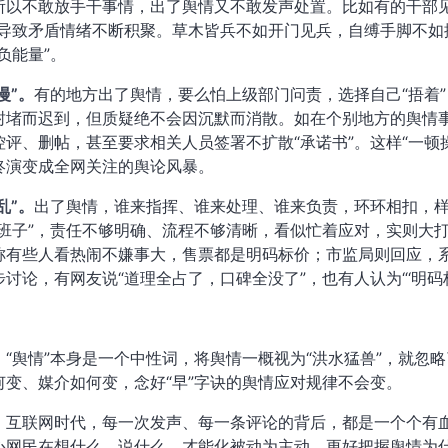
所以不敢放手干事情，出了舆情又不敢发声处置。比如有的干部见“
，导致矛盾情绪不断积聚。草木皆兵不如开门见兵，自缚手脚不如
负能量”。
慢”。
有的地方出了舆情，要么怕上级部门问责，选择自己“捂着
封堵而迟到，但质疑绝不会因沉默而消散。如在个别地方的舆情
控评、删帖，甚至要求相关人员签署不扩散“承诺书”。这样“一顿
终演变成全网关注的舆论风暴。
乱”。
出了舆情，谁来指挥、谁来处理、谁来负责，环环相扣，
台班子”，责任不够明确、流程不够清晰，看似忙着应对，实则大打
称有些人看热闹不嫌事大，售票都是明码标价；市监局则回应，
讨论，有网友说“道理全占了，口碑全没了”，也有人认为“‘明码标
，“舆情”本身是一个中性词，将舆情一概视为“洪水猛兽”，就忽
何变、媒介如何变，念好“早”字诀的舆情应对规律不会变。
。
互联网时代，每一次发声、每一条评论的背后，都是一个个有
心网民在想什么、说什么，才能化被动为主动，更好把握舆情为