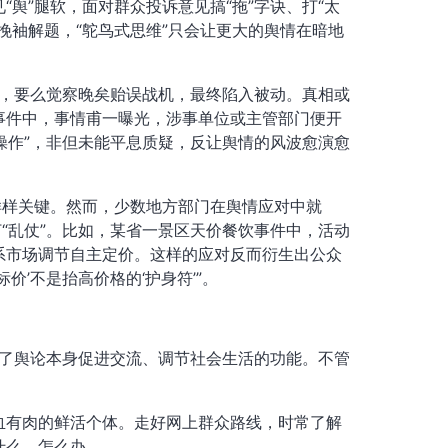
舆”腿软，面对群众投诉意见搞“拖”字诀、打“太
挽袖解题，“鸵鸟式思维”只会让更大的舆情在暗地
”，要么觉察晚矣贻误战机，最终陷入被动。真相或
事件中，事情甫一曝光，涉事单位或主管部门便开
操作”，非但未能平息质疑，反让舆情的风波愈演愈
样样关键。然而，少数地方部门在舆情应对中就
“乱仗”。比如，某省一景区天价餐饮事件中，活动
系市场调节自主定价。这样的应对反而衍生出公众
价’不是抬高价格的‘护身符’”。
略了舆论本身促进交流、调节社会生活的功能。不管
血有肉的鲜活个体。走好网上群众路线，时常了解
什么、怎么办。