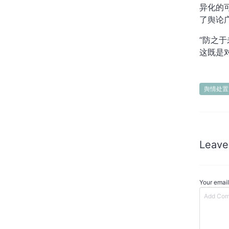
异化的
了舆论
“防之
这既是
舆情处置
Leave
Your email