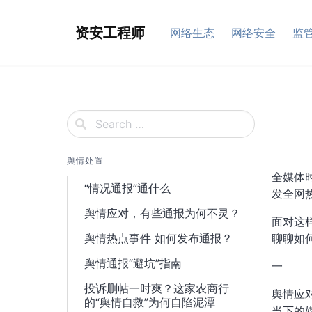
Skip
to
资安工程师
网络生态
网络安全
监
content
舆情处置
全媒体
“情况通报”通什么
发全网
舆情应对，有些通报为何不灵？
面对这
舆情热点事件 如何发布通报？
聊聊如
舆情通报“避坑”指南
一
投诉删帖一时爽？这家农商行
舆情应
的“舆情自救”为何自陷泥潭
当下的