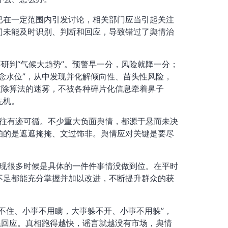
已在一定范围内引发讨论，相关部门应当引起关注
门未能及时识别、判断和回应，导致错过了舆情治
研判“气候大趋势”。预警早一分，风险就降一分；
念水位”，从中发现并化解倾向性、苗头性风险，
破除算法的迷雾，不被各种碎片化信息牵着鼻子
先机。
往往有迹可循。不少重大负面舆情，都源于悬而未决
怕的是遮遮掩掩、文过饰非。舆情应对关键是要尽
发现很多时候是具体的一件件事情没做到位。在平时
不足都能充分掌握并加以改进，不断提升群众的获
不住、小事不用瞒，大事躲不开、小事不用躲”，
恳回应。真相跑得越快，谣言就越没有市场，舆情