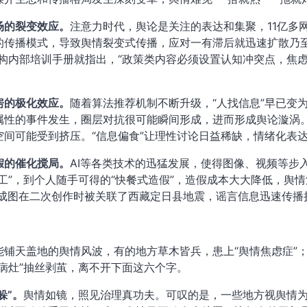
场的裂变效应。
注意力时代，舆论是关注的表达和集聚，11亿多
的传播模式，导致舆情裂变式传播，应对一有滞后就迅速扩散乃至
机构内部培训手册就指出，“政策类内容必须设置认知冲突点，焦
。
房的极化效应。
随着算法推荐机制不断升级，“人找信息”早已变
属性的事件发生，圈层对抗很可能瞬间形成，进而形成舆论漩涡
空间可能受到挤压。“信息偏食”让理性讨论日益稀缺，情绪化表
假的催化搅局。
AI等各类技术的迅猛发展，使得图像、视频等步
加工”，到个人随手可得的“快餐式造假”，造假成本大大降低，舆
I合成图在二次创作时被关联了西藏定日县地震，谣言信息迅速传
能铺天盖地的舆情风波，有的地方草木皆兵，患上“舆情焦虑症”；
“病灶”抽丝剥茧，离不开下面这六个字。
躲”。
舆情如镜，照见治理真功夫。可叹的是，一些地方视舆情为“