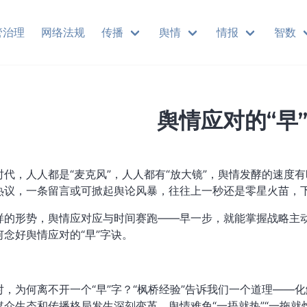
管治理
网络法规
传播
舆情
情报
智数
舆情应对的“早
时代，人人都是“麦克风”，人人都有“放大镜”，舆情发酵的速度
热议，一条留言或可掀起舆论风暴，往往上一秒还是零星火苗，
样的形势，舆情应对应与时间赛跑——早一步，就能掌握战略主
何念好舆情应对的“早”字诀。
对，为何离不开一个“早”字？“枫桥经验”告诉我们一个道理——
媒介生态和传播格局发生深刻变革，舆情难免“一捂就热”“一拖就