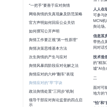
“一把手”要善于应对舆情
人人在
网络舆情的失真现象及防范策略
可参与
MCN
官方声明如何回应公众关切
舆论场
如何撰写公开声明
信息茧
舆情工作要正视“第一性原理”
带热点
间对话
舆情决策思维基本方法
次生舆情的产生与应对
技术造
的“精
舆情风暴四阶段应对化解之法
墟”A
舆情应对的六种“翻车”表现
二
舆情应对的“早”字诀
面对可
政法舆情处置“三同步”机制
地方的
领导干部应对舆论监督的四点启
“怕”和“
示