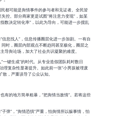
网民都可能是舆情事件的参与者和见证者。全民皆
失控。部分商家更是试图“将注意力变现”，如某
虑指数决定转化率”，以此为导向，可能进一步搅乱
为“信息找人”，信息传播圈层化进一步加剧。一有自
。同时，圈层内部观点不断趋同甚至极化，圈层之
达主导舆论场，加大了社会共识凝聚的难度。
入“一键生成”的时代。从专业造假团队耗时数日
情治理复杂性显著提升。如此前一张“小男孩被埋废
播扩散，严重误导了公众认知。
也有的地方简单粗暴，“把舆情当敌情”。若将这些
子弹”，“舆情恐惧”严重，怕舆情所以躲事情，怕