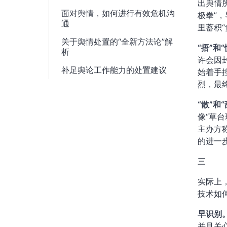
出舆情
面对舆情，如何进行有效危机沟
极拳”
通
里蓄积“
关于舆情处置的“全新方法论”解
“捂”和“
析
许会因
补足舆论工作能力的处置建议
始着手
烈，最
“散”和“
像“草
主办方
的进一步
三
实际上
技术如
早识别
并且关