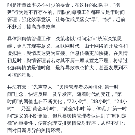
间是衡量效率必不可少的要素，在这样的团队中，“拖
延”行为是不容存在的。团队的每项工作都应立足于时间
管理，强化效率意识，让每位成员落实“早”、“快”，赶前
不赶后，提高办事效率。
具体到舆情管理工作，决策者以“时间定律”统筹决策思
维，更具其现实意义。互联网时代，由于网络的开放性和
虚拟性，舆情表达更为直接、信息传播更加快捷。在舆情
初起时，舆情管理者若对其不屑一顾或置之不理，将错过
化解舆情的最佳时段，最终导致事态扩大，甚至发展到不
可控的程度。
兵法有云：“先声夺人。”舆情管理者必须强化“第一时
间”理念，快速反应，及早发声。随着时代的变迁，“第一
时间”的阈值也在不断变化，“72小时”、“48小时”、“24小
时”……乃至“黄金4小时”、“黄金1小时”等，体现了“第一时
间”定义的不断更新。但只要舆情管理者认识到了“时间定
律”的重要性，便能合理安排舆情应对程序，从容不迫地
面对日新月异的舆情环境。