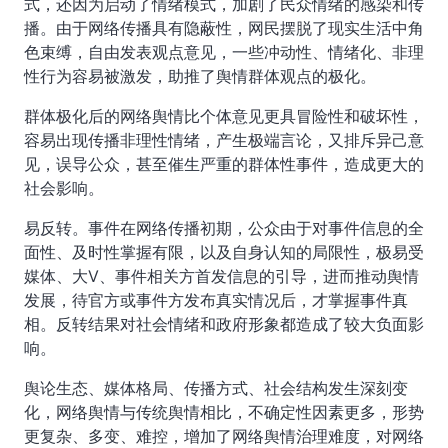
式，还因为启动了情绪模式，加剧了民众情绪的感染和传
播。由于网络传播具有隐蔽性，网民摆脱了现实生活中角
色束缚，自由发表观点意见，一些冲动性、情绪化、非理
性行为容易被激发，助推了舆情群体观点的极化。
群体极化后的网络舆情比个体意见更具冒险性和破坏性，
容易出现传播非理性情绪，产生极端言论，又排斥异己意
见，误导公众，甚至催生严重的群体性事件，造成更大的
社会影响。
易反转。事件在网络传播初期，公众由于对事件信息的全
面性、及时性掌握有限，以及自身认知的局限性，极易受
媒体、大V、事件相关方首发信息的引导，进而推动舆情
发展，待官方或事件方发布真实情况后，才掌握事件真
相。反转结果对社会情绪和政府形象都造成了较大负面影
响。
舆论生态、媒体格局、传播方式、社会结构发生深刻变
化，网络舆情与传统舆情相比，不确定性因素更多，形势
更复杂、多变、难控，增加了网络舆情治理难度，对网络