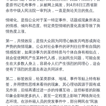
委原书记毛奇事件，从被网上揭发，到4月8日江西省新
余市中级人民法院一审判决，一直是舆论关注的焦点。
情绪化。是指公众对于某一特定事件、话题或现象所表达
的情感、倾向和态度。特定类型情绪的显化直接导致了舆
情热度上涨。
第一，共情效应，是指大众因为同理心触发共鸣形成舆论
声势的舆情现象。公众对社会事件的评判往往带有自我的
情感投射，如果涉事方的某些特质与个体自身有相似点，
就会促使网民产生某种代入感，比如民生问题，可能会发
生在大多数人身上，容易令人们产生强烈的同理心，这会
使有了强烈的意愿去表达共同诉求。
第二，标签效应，给某类群体、地域、事件等贴上特有标
签，并用惯性思维来看待的现象。其心理动因源于固有成
见作祟，后续再通过进一步的传播互动，这些标签的刻板
印象会影响更多的人，甚至一定程度上影响了网络舆论生
态环境。在涉外籍人员的突发事件中，部分网民在“民族