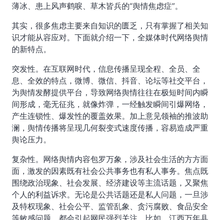
薄冰、患上风声鹤唳、草木皆兵的“舆情焦虑症”。
其实，很多焦虑主要来自知识的匮乏，只有掌握了相关知
识才能从容应对。下面就介绍一下，全媒体时代网络舆情
的新特点。
突发性。在互联网时代，信息传播呈现全程、全员、全
息、全效的特点，微博、微信、抖音、论坛等社交平台，
为舆情发酵提供平台，导致网络舆情往往在极短时间内瞬
间形成，毫无征兆，就像炸弹，一经触发瞬间引爆网络，
产生连锁性、爆发性的覆盖效果。加上意见领袖的推波助
澜，舆情传播将呈现几何裂变式速度传播，容易造成严重
舆论压力。
复杂性。网络舆情内容包罗万象，涉及社会生活的方方面
面，激发的因素既有社会公共事务也有私人事务。焦点既
围绕政治现象、社会发展、经济建设等主流话题，又聚焦
个人的利益诉求。无论是公共话题还是私人问题，一旦涉
及特权现象、社会公平、监管乱象、贪污腐败、食品安全
等敏感问题，都会引起网民强烈关注。比如，江西万年县