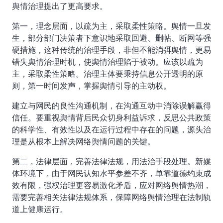
舆情治理提出了更高要求。
第一，理念层面，以疏为主，采取柔性策略。舆情一旦发
生，部分部门决策者下意识地采取回避、删帖、断网等强
硬措施，这种传统的治理手段，非但不能消弭舆情，更易
错失舆情治理时机，使舆情治理陷于被动。应该以疏为
主，采取柔性策略。治理主体要秉持信息公开透明的原
则，第一时间发声，掌握舆情引导的主动权。
建立与网民的良性沟通机制，在沟通互动中消除误解赢得
信任。要重视舆情背后民众切身利益诉求，反思公共政策
的科学性、有效性以及在运行过程中存在的问题，源头治
理是从根本上解决网络舆情问题的关键。
第二，法律层面，完善法律法规，用法治手段处理。新媒
体环境下，由于网民认知水平参差不齐，单靠道德约束成
效有限，强权治理更容易激化矛盾，应对网络舆情热潮，
需要完善相关法律法规体系，保障网络舆情治理在法制轨
道上健康运行。