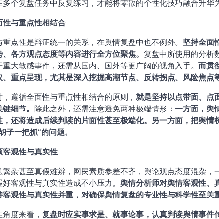
在多个复盘任务中反复练习，才能将零散的个性化技巧融合升华
面性与重点性相结合
与重点性是辩证统一的关系，在舆情复盘中也不例外。
坚持全面
势、各方观点态度等内容进行全方位聚焦。
复盘中所使用的分析
于重大敏感事件，还需从国内、国外等更广阔的视角入手。
而贯
取、重点呈现，尤其是深入挖掘高潮节点、反转拐点、风险焦点
时，遵循全面性与重点性相结合的原则，
就是坚持以点带面、点
关键细节。
除此之外，还需注意避免两种极端情形：
一方面，舆
性，还将造成后续判读的片面性甚至极端化。另一方面，把舆情
毛胡子一把抓”的问题。
顾客观性与真实性
息繁杂甚至真假难辨，网民素质参差不齐，舆论观点态度混杂，
握好客观性与真实性造成不小压力。
舆情分析师对舆情客观性、
持客观性与真实性并重，对确保舆情复盘的专业性与科学性至关
性角度来看，
复盘时应实事求是、就事论事，认真判读舆情事件