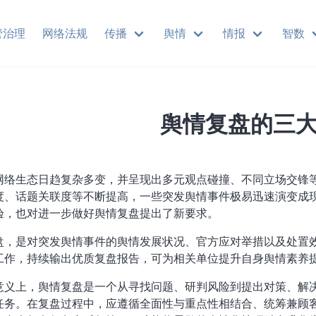
管治理
网络法规
传播
舆情
情报
智数
舆情复盘的三
网络生态日趋复杂多变，并呈现出多元观点碰撞、不同立场交锋
度、话题关联度等不断提高，一些突发舆情事件极易迅速演变成
验，也对进一步做好舆情复盘提出了新要求。
盘，是对突发舆情事件的舆情发展状况、官方应对举措以及处置
工作，持续输出优质复盘报告，可为相关单位提升自身舆情素养
意义上，舆情复盘是一个从寻找问题、研判风险到提出对策、解
任务。在复盘过程中，应遵循全面性与重点性相结合、统筹兼顾