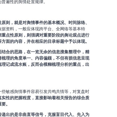
为普遍性的舆情处置规律。
性原则，就是对舆情事件的基本概况、时间脉络、
数据资料，一般应体现跨平台、全网络等基本特
彻重点性原则，则强调对重要阶段的舆论观点进行
等方面的内容，并在相应的目录标题中予以体现。
面结合的思路，在一览无余的信息搜集整理中，精
情梳理的角度单一、内容偏颇，不但有损信息呈现
梳理记成流水账，反而会模糊梳理分析的重点，出
一些敏感舆情事件容易引发共鸣共情等，对复盘时
真实性的把握程度，直接影响着相关报告的综合质
重要。
传递出的是非曲直等信号，克服盲目代入、先入为