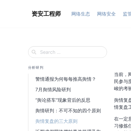
Skip
to
资安工程师
网络生态
网络安全
监
content
分析研判
当前，
警情通报为何每每推高舆情？
民参与
峻的考
7月舆情风险研判
“舆论搭车”现象背后的反思
舆情复
情复盘
舆情研判：不可不知的四个原则
在一定
舆情复盘的三大原则
习修炼